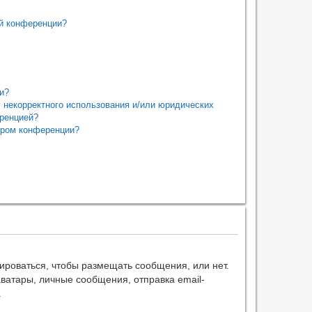
ой конференции?
ии?
у некорректного использования и/или юридических
еренцией?
ором конференции?
рироваться, чтобы размещать сообщения, или нет.
ватары, личные сообщения, отправка email-
.