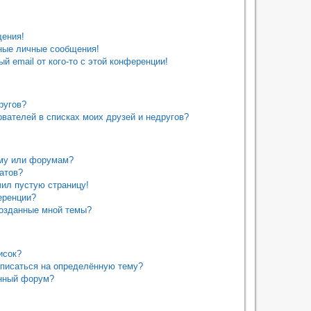
щения!
ные личные сообщения!
й email от кого-то с этой конференции!
ругов?
вателей в списках моих друзей и недругов?
уму или форумам?
татов?
чил пустую страницу!
еренции?
созданные мной темы?
исок?
дписаться на определённую тему?
ённый форум?