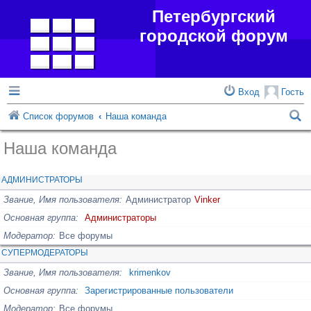
Петербургский
городской форум
Вход
Гость
П
Список форумов
Наша команда
о
Наша команда
и
с
АДМИНИСТРАТОРЫ
к
Звание, Имя пользователя
Администратор
Vinker
Основная группа
Администраторы
Модератор
Все форумы
СУПЕРМОДЕРАТОРЫ
Звание, Имя пользователя
krimenkov
Основная группа
Зарегистрированные пользователи
Модератор
Все форумы