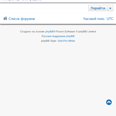
Перейти
Список форумов
Часовой пояс:
UTC
Создано на основе
phpBB
® Forum Software © phpBB Limited
Русская поддержка phpBB
phpBB Style:
Grid-Pro-White
В
е
р
н
у