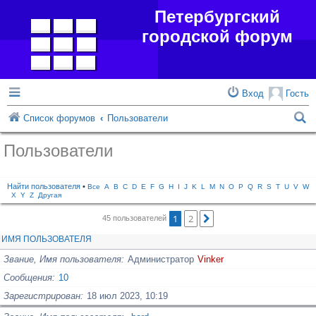
Петербургский
городской форум
Вход
Гость
П
Список форумов
Пользователи
о
Пользователи
и
с
Найти пользователя
•
Все
A
B
C
D
E
F
G
H
I
J
K
L
M
N
O
P
Q
R
S
T
U
V
W
X
Y
Z
Другая
к
1
2
След.
45 пользователей
ИМЯ ПОЛЬЗОВАТЕЛЯ
Звание, Имя пользователя
Администратор
Vinker
Сообщения
10
Зарегистрирован
18 июл 2023, 10:19