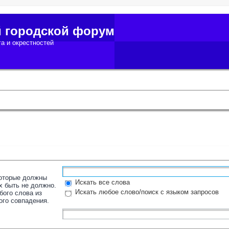
й городской форум
а и окрестностей
которые должны
Искать все слова
х быть не должно.
Искать любое слово/поиск с языком запросов
бого слова из
ого совпадения.