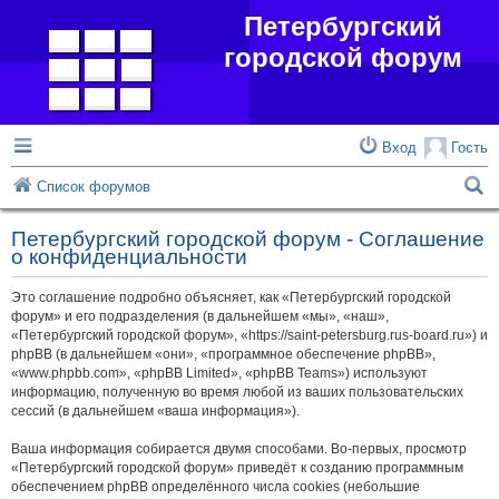
Петербургский
городской форум
Вход
Гость
П
Список форумов
о
Петербургский городской форум - Соглашение
и
о конфиденциальности
с
Это соглашение подробно объясняет, как «Петербургский городской
к
форум» и его подразделения (в дальнейшем «мы», «наш»,
«Петербургский городской форум», «https://saint-petersburg.rus-board.ru») и
phpBB (в дальнейшем «они», «программное обеспечение phpBB»,
«www.phpbb.com», «phpBB Limited», «phpBB Teams») используют
информацию, полученную во время любой из ваших пользовательских
сессий (в дальнейшем «ваша информация»).
Ваша информация собирается двумя способами. Во-первых, просмотр
«Петербургский городской форум» приведёт к созданию программным
обеспечением phpBB определённого числа cookies (небольшие