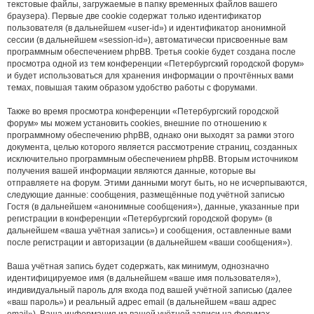
текстовые файлы, загружаемые в папку временных файлов вашего
браузера). Первые две cookie содержат только идентификатор
пользователя (в дальнейшем «user-id») и идентификатор анонимной
сессии (в дальнейшем «session-id»), автоматически присвоенные вам
программным обеспечением phpBB. Третья cookie будет создана после
просмотра одной из тем конференции «Петербургский городской форум»
и будет использоваться для хранения информации о прочтённых вами
темах, повышая таким образом удобство работы с форумами.
Также во время просмотра конференции «Петербургский городской
форум» мы можем установить cookies, внешние по отношению к
программному обеспечению phpBB, однако они выходят за рамки этого
документа, целью которого является рассмотрение страниц, созданных
исключительно программным обеспечением phpBB. Вторым источником
получения вашей информации являются данные, которые вы
отправляете на форум. Этими данными могут быть, но не исчерпываются,
следующие данные: сообщения, размещённые под учётной записью
Гостя (в дальнейшем «анонимные сообщения»), данные, указанные при
регистрации в конференции «Петербургский городской форум» (в
дальнейшем «ваша учётная запись») и сообщения, оставленные вами
после регистрации и авторизации (в дальнейшем «ваши сообщения»).
Ваша учётная запись будет содержать, как минимум, однозначно
идентифицируемое имя (в дальнейшем «ваше имя пользователя»),
индивидуальный пароль для входа под вашей учётной записью (далее
«ваш пароль») и реальный адрес email (в дальнейшем «ваш адрес
email»). Ваша информация из вашей учётной записи на форумах