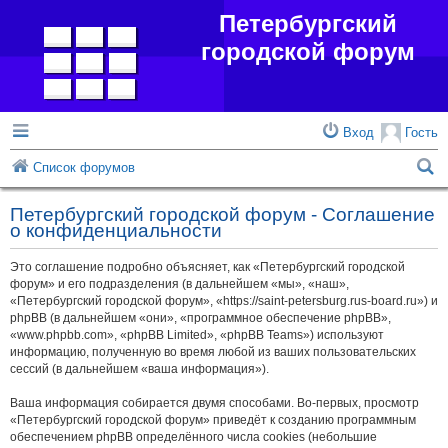
Петербургский
городской форум
Вход
Гость
П
Список форумов
о
Петербургский городской форум - Соглашение
и
о конфиденциальности
с
Это соглашение подробно объясняет, как «Петербургский городской
к
форум» и его подразделения (в дальнейшем «мы», «наш»,
«Петербургский городской форум», «https://saint-petersburg.rus-board.ru») и
phpBB (в дальнейшем «они», «программное обеспечение phpBB»,
«www.phpbb.com», «phpBB Limited», «phpBB Teams») используют
информацию, полученную во время любой из ваших пользовательских
сессий (в дальнейшем «ваша информация»).
Ваша информация собирается двумя способами. Во-первых, просмотр
«Петербургский городской форум» приведёт к созданию программным
обеспечением phpBB определённого числа cookies (небольшие