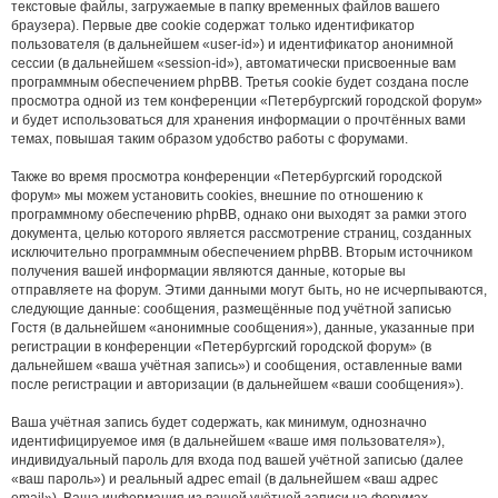
текстовые файлы, загружаемые в папку временных файлов вашего
браузера). Первые две cookie содержат только идентификатор
пользователя (в дальнейшем «user-id») и идентификатор анонимной
сессии (в дальнейшем «session-id»), автоматически присвоенные вам
программным обеспечением phpBB. Третья cookie будет создана после
просмотра одной из тем конференции «Петербургский городской форум»
и будет использоваться для хранения информации о прочтённых вами
темах, повышая таким образом удобство работы с форумами.
Также во время просмотра конференции «Петербургский городской
форум» мы можем установить cookies, внешние по отношению к
программному обеспечению phpBB, однако они выходят за рамки этого
документа, целью которого является рассмотрение страниц, созданных
исключительно программным обеспечением phpBB. Вторым источником
получения вашей информации являются данные, которые вы
отправляете на форум. Этими данными могут быть, но не исчерпываются,
следующие данные: сообщения, размещённые под учётной записью
Гостя (в дальнейшем «анонимные сообщения»), данные, указанные при
регистрации в конференции «Петербургский городской форум» (в
дальнейшем «ваша учётная запись») и сообщения, оставленные вами
после регистрации и авторизации (в дальнейшем «ваши сообщения»).
Ваша учётная запись будет содержать, как минимум, однозначно
идентифицируемое имя (в дальнейшем «ваше имя пользователя»),
индивидуальный пароль для входа под вашей учётной записью (далее
«ваш пароль») и реальный адрес email (в дальнейшем «ваш адрес
email»). Ваша информация из вашей учётной записи на форумах