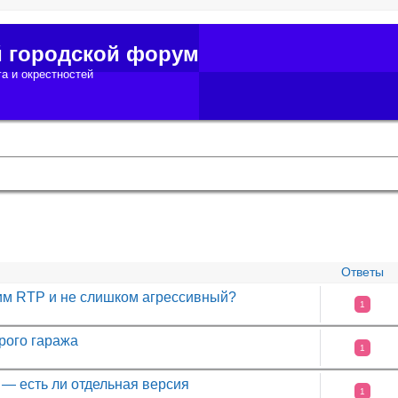
й городской форум
а и окрестностей
иренный поиск
Ответы
ким RTP и не слишком агрессивный?
1
рого гаража
1
 — есть ли отдельная версия
1