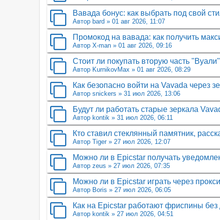
Вавада бонус: как выбрать под свой ст
Автор
bard
»
01 авг 2026, 11:07
Промокод на вавада: как получить мак
Автор
X-man
»
01 авг 2026, 09:16
Стоит ли покупать вторую часть "Вуали
Автор
KurnikovMax
»
01 авг 2026, 08:29
Как безопасно войти на Vavada через з
Автор
snickers
»
31 июл 2026, 13:06
Будут ли работать старые зеркала Vava
Автор
kontik
»
31 июл 2026, 06:11
Кто ставил стеклянный памятник, расск
Автор
Tiger
»
27 июл 2026, 12:07
Можно ли в Epicstar получать уведомле
Автор
zeus
»
27 июл 2026, 07:35
Можно ли в Epicstar играть через прокс
Автор
Boris
»
27 июл 2026, 06:05
Как на Epicstar работают фриспины без
Автор
kontik
»
27 июл 2026, 04:51