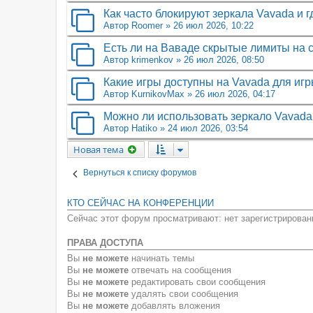
Как часто блокируют зеркала Vavada и г
Автор
Roomer
»
26 июл 2026, 10:22
Есть ли на Ваваде скрытые лимиты на ст
Автор
krimenkov
»
26 июл 2026, 08:50
Какие игры доступны на Vavada для иг
Автор
KurnikovMax
»
26 июл 2026, 04:17
Можно ли использовать зеркало Vavada
Автор
Hatiko
»
24 июл 2026, 03:54
Новая тема
Вернуться к списку форумов
КТО СЕЙЧАС НА КОНФЕРЕНЦИИ
Сейчас этот форум просматривают: нет зарегистрирован
ПРАВА ДОСТУПА
Вы
не можете
начинать темы
Вы
не можете
отвечать на сообщения
Вы
не можете
редактировать свои сообщения
Вы
не можете
удалять свои сообщения
Вы
не можете
добавлять вложения