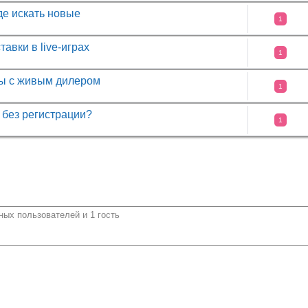
де искать новые
1
авки в live-играх
1
ры с живым дилером
1
 без регистрации?
1
ных пользователей и 1 гость