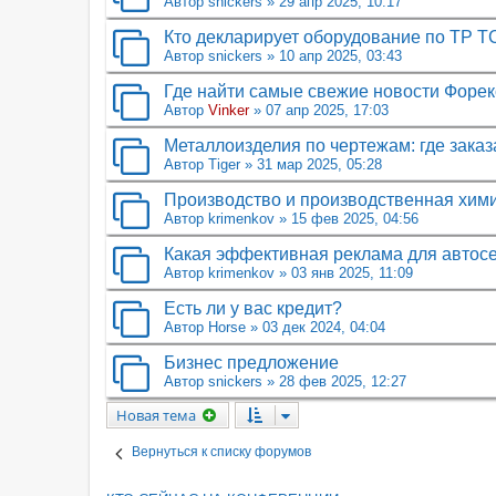
Автор
snickers
»
29 апр 2025, 10:17
Кто декларирует оборудование по ТР Т
Автор
snickers
»
10 апр 2025, 03:43
Где найти самые свежие новости Форек
Автор
Vinker
»
07 апр 2025, 17:03
Металлоизделия по чертежам: где заказ
Автор
Tiger
»
31 мар 2025, 05:28
Производство и производственная хим
Автор
krimenkov
»
15 фев 2025, 04:56
Какая эффективная реклама для автос
Автор
krimenkov
»
03 янв 2025, 11:09
Есть ли у вас кредит?
Автор
Horse
»
03 дек 2024, 04:04
Бизнес предложение
Автор
snickers
»
28 фев 2025, 12:27
Новая тема
Вернуться к списку форумов