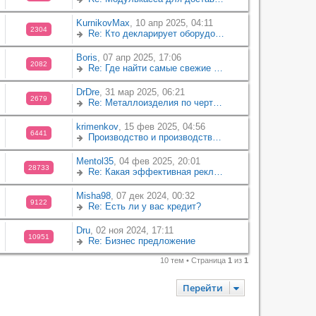
KurnikovMax
,
10 апр 2025, 04:11
2304
Re: Кто декларирует оборудование по ТР ТС 016 2011?
Boris
,
07 апр 2025, 17:06
2082
Re: Где найти самые свежие новости Форекс онлайн?
DrDre
,
31 мар 2025, 06:21
2679
Re: Металлоизделия по чертежам: где заказать?
krimenkov
,
15 фев 2025, 04:56
6441
Производство и производственная химия
Mentol35
,
04 фев 2025, 20:01
28733
Re: Какая эффективная реклама для автосервиса?
Misha98
,
07 дек 2024, 00:32
9122
Re: Есть ли у вас кредит?
Dru
,
02 ноя 2024, 17:11
10951
Re: Бизнес предложение
10 тем • Страница
1
из
1
Перейти