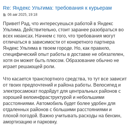
Re: Яндекс Ультима: требования к курьерам
С
06 авг 2025, 19:18
о
о
Привет! Рад, что интересуешься работой в Яндекс
б
Ультима. Действительно, стоит заранее разобраться во
щ
е
всех нюансах. Начнем с того, что требования могут
н
отличаться в зависимости от конкретного партнера
и
е
Яндекс Ультима в твоем городе. Но, как правило,
специфический опыт работы в доставке не обязателен,
хотя он может быть плюсом. Образование обычно не
играет решающей роли.
Что касается транспортного средства, то тут все зависит
от твоих предпочтений и района работы. Велосипед и
электросамокат подойдут для центральных районов с
хорошей велоинфраструктурой и небольшими
расстояниями. Автомобиль будет более удобен для
отдаленных районов с большими расстояниями и
плохой погодой. Важно учитывать расходы на бензин,
амортизацию и парковку.