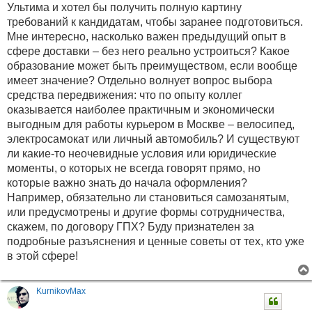
б
Ультима и хотел бы получить полную картину
щ
е
требований к кандидатам, чтобы заранее подготовиться.
н
Мне интересно, насколько важен предыдущий опыт в
и
е
сфере доставки – без него реально устроиться? Какое
образование может быть преимуществом, если вообще
имеет значение? Отдельно волнует вопрос выбора
средства передвижения: что по опыту коллег
оказывается наиболее практичным и экономически
выгодным для работы курьером в Москве – велосипед,
электросамокат или личный автомобиль? И существуют
ли какие-то неочевидные условия или юридические
моменты, о которых не всегда говорят прямо, но
которые важно знать до начала оформления?
Например, обязательно ли становиться самозанятым,
или предусмотрены и другие формы сотрудничества,
скажем, по договору ГПХ? Буду признателен за
подробные разъяснения и ценные советы от тех, кто уже
в этой сфере!
KurnikovMax