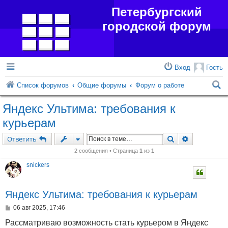
Петербургский
городской форум
Вход
Гость
П
Список форумов
Общие форумы
Форум о работе
о
Яндекс Ультима: требования к
и
курьерам
с
Поиск
Расширенн
Ответить
к
2 сообщения • Страница
1
из
1
snickers
Яндекс Ультима: требования к курьерам
С
06 авг 2025, 17:46
о
о
Рассматриваю возможность стать курьером в Яндекс