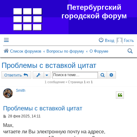
Петербургский
городской форум
Вход
Гость
П
Список форумов
Вопросы по форуму
О Форуме
о
Проблемы с вставкой цитат
и
Поиск
Расширенн
Ответить
с
1 сообщение • Страница
1
из
1
к
Smith
Проблемы с вставкой цитат
С
28 фев 2025, 14:11
о
о
Max,
б
читаете ли Вы электронную почту на адресе,
щ