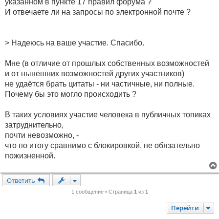
е
указанном в пункте 17 правил форума ?
н
И отвечаете ли на запросы по электронной почте ?
и
е
> Надеюсь на ваше участие. Спасибо.
Мне (в отличие от прошлых собственных возможностей
и от нынешних возможностей других участников)
не удаётся брать цитаты - ни частичные, ни полные.
Почему бы это могло происходить ?
В таких условиях участие человека в публичных топиках
затруднительно,
почти невозможно, -
что по итогу сравнимо с блокировкой, не обязательно
пожизненной.
Ответить
1 сообщение • Страница
1
из
1
Перейти